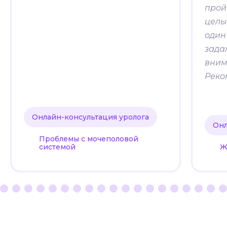
прой
целы
один
задал
вним
Реко
Онлайн-консультация уролога
Онл
Проблемы с мочеполовой
системой
Ж