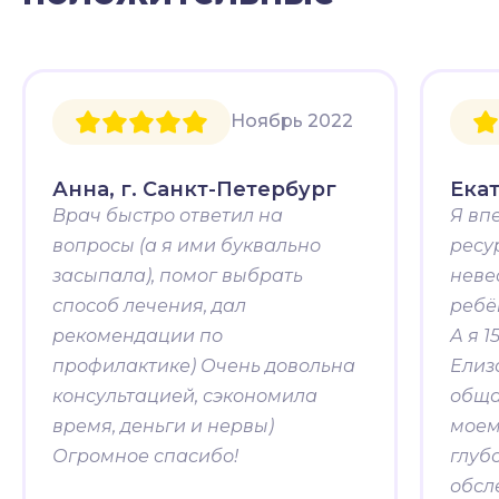
Ноябрь 2022
Анна, г. Санкт-Петербург
Екат
Врач быстро ответил на
Я вп
вопросы (а я ими буквально
ресу
засыпала), помог выбрать
неве
способ лечения, дал
ребё
рекомендации по
А я 1
профилактике) Очень довольна
Елиз
консультацией, сэкономила
обща
время, деньги и нервы)
моем
Огромное спасибо!
глуб
обсл